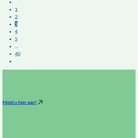
1
2
3
4
5
…
40
Meld u hier aan!