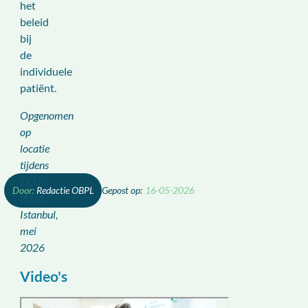
het
beleid
bij
de
individuele
patiënt.
Opgenomen
op
locatie
tijdens
ECO
Redactie OBPL
16-05-2026
2026,
Istanbul,
mei
2026
Video's