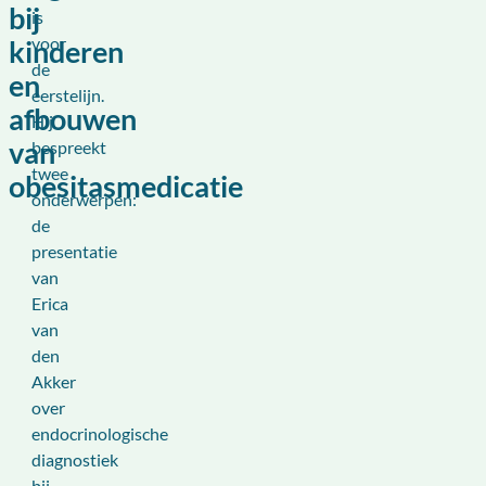
bij
is
voor
kinderen
de
en
eerstelijn.
afbouwen
Hij
van
bespreekt
twee
obesitasmedicatie
onderwerpen:
de
presentatie
van
Erica
van
den
Akker
over
endocrinologische
diagnostiek
bij