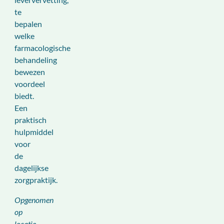
te
bepalen
welke
farmacologische
behandeling
bewezen
voordeel
biedt.
Een
praktisch
hulpmiddel
voor
de
dagelijkse
zorgpraktijk.
Opgenomen
op
locatie