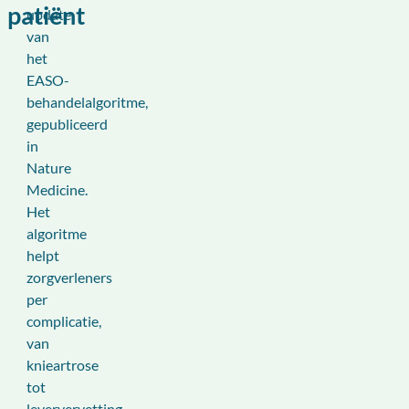
patiënt
update
van
het
EASO-
behandelalgoritme,
gepubliceerd
in
Nature
Medicine.
Het
algoritme
helpt
zorgverleners
per
complicatie,
van
knieartrose
tot
leververvetting,