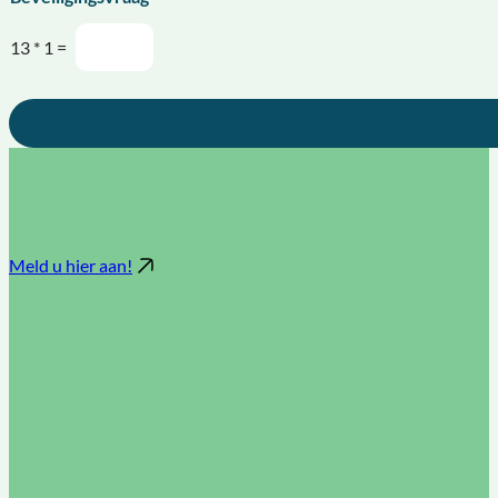
13
*
1
=
Meld u hier aan!