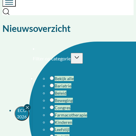
Nieuwsoverzicht
Filter op categorie
Bekijk alle
Bariatrie
Beleid
Beweging
Congres
ECO
Farmacotherapie
2026
Kinderen
Leefstijl