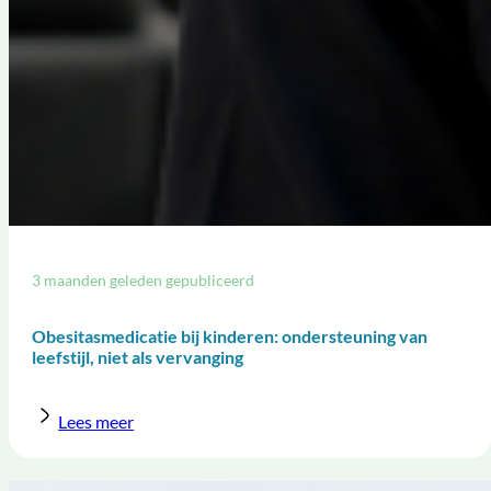
3 maanden geleden gepubliceerd
Obesitasmedicatie bij kinderen: ondersteuning van
leefstijl, niet als vervanging
Lees meer