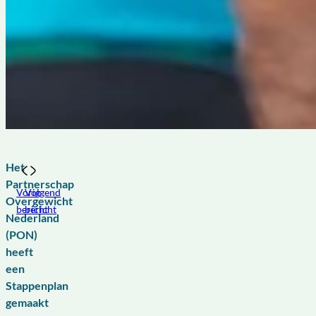
Het
Partnerschap
Vorig
Volgend
Overgewicht
bericht
bericht
Nederland
(PON)
heeft
een
Stappenplan
gemaakt