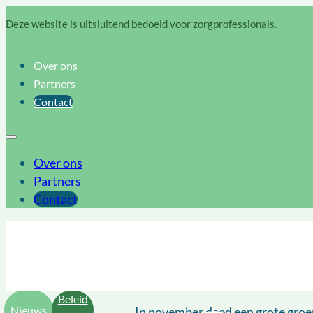
Deze website is uitsluitend bedoeld voor zorgprofessionals.
Over ons
Partners
Contact
Over ons
Partners
Contact
Beleid
Nieuws
In november deed een grote groe