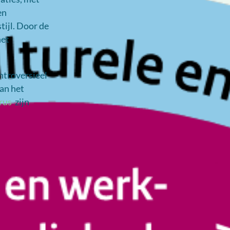
en
ijl. Door de
het
ontroversieel
van het
rus
zijn