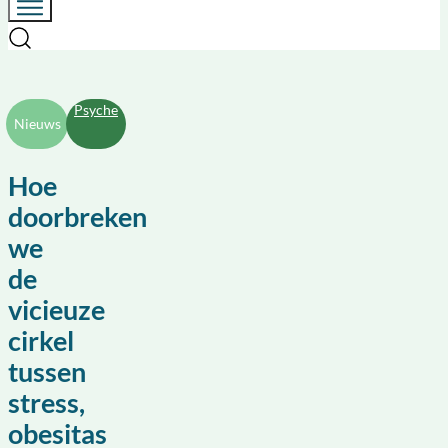
Psyche
Nieuws
Hoe
doorbreken
we
de
vicieuze
cirkel
tussen
stress,
obesitas