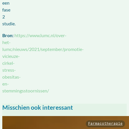
een
fase
2
studie.
Bron:
https://www.lumc.nl/over-
het-
lumc/nieuws/2021/september/promotie-
vicieuze-
cirkel-
stress-
obesitas-
en-
stemmingsstoornissen/
Misschien ook interessant
Farmacotherapie