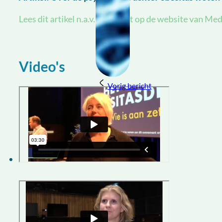
Lees dit artikel n.a.v. het debat op de website van Me
Video's
Vorig bericht