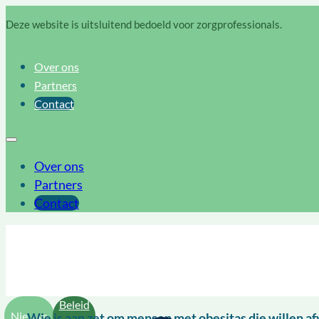
Deze website is uitsluitend bedoeld voor zorgprofessionals.
Over ons
Partners
Contact
Over ons
Partners
Contact
Beleid
Nieuws
Wie is aan zet om mensen met obesitas die willen af