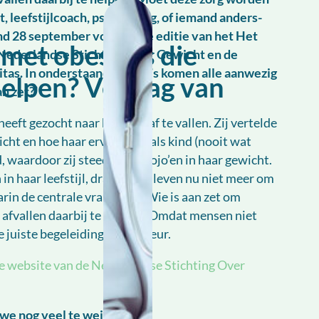
t, leefstijlcoach, psycholoog, of iemand anders-
nd 28 september vond de 2e editie van het Het
met obesitas die
 Nederlandse Stichting Over Gewicht en de
as. In onderstaande video’s komen alle aanwezig
 helpen? Verslag van
n zet?’
eeft gezocht naar hulp om af te vallen. Zij vertelde
cht en hoe haar ervaringen als kind (nooit wat
waardoor zij steeds bleef jojo’en in haar gewicht.
 haar leefstijl, draait haar leven nu niet meer om
rin de centrale vraag was: Wie is aan zet om
 afvallen daarbij te helpen? Omdat mensen niet
uiste begeleiding, zoals Fleur.
 de website van de Nederlandse Stichting Over
 we nog veel te weinig