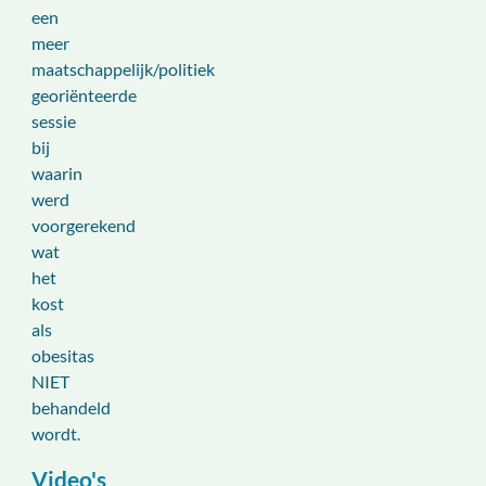
een
meer
maatschappelijk/politiek
georiënteerde
sessie
bij
waarin
werd
voorgerekend
wat
het
kost
als
obesitas
NIET
behandeld
wordt.
Video's