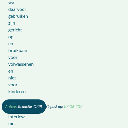
we
daarvoor
gebruiken
zijn
gericht
op
en
bruikbaar
voor
volwassenen
en
niet
voor
kinderen.
Link
Redactie, OBPL
03-06-2024
naar
interiew
met