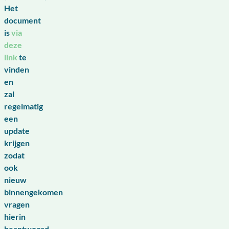
Het
document
is
via
deze
link
te
vinden
en
zal
regelmatig
een
update
krijgen
zodat
ook
nieuw
binnengekomen
vragen
hierin
beantwoord