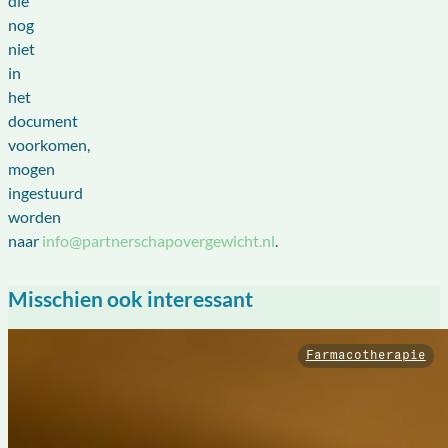
die
nog
niet
in
het
document
voorkomen,
mogen
ingestuurd
worden
naar
info@partnerschapovergewicht.nl
.
Misschien ook interessant
Farmacotherapie