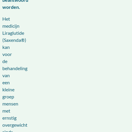
worden.
Het
medicijn
Liraglutide
(Saxenda®)
kan
voor
de
behandeling
van
een
kleine
groep
mensen
met
ernstig
overgewicht
sinds