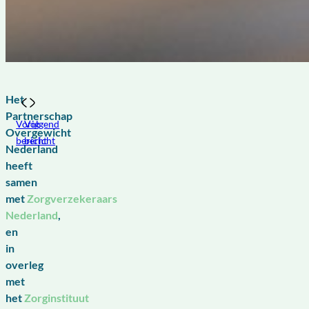
Het
Partnerschap
Vorig
Volgend
Overgewicht
bericht
bericht
Nederland
heeft
samen
met
Zorgverzekeraars
Nederland
,
en
in
overleg
met
het
Zorginstituut