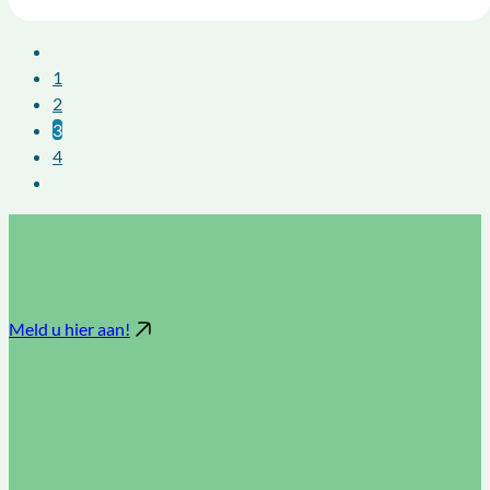
1
2
3
4
Meld u hier aan!