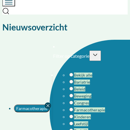
Nieuwsoverzicht
Filter op categorie
Bekijk alle
Bariatrie
Beleid
Beweging
Congres
Farmacotherapie
Farmacotherapie
Kinderen
Leefstijl