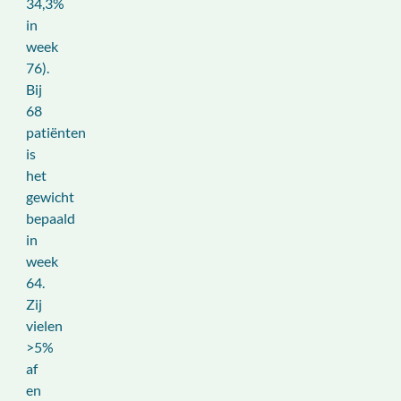
34,3%
in
week
76).
Bij
68
patiënten
is
het
gewicht
bepaald
in
week
64.
Zij
vielen
>5%
af
en