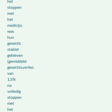
het
stoppen
met
het
medicijn,
was
hun
gewicht
stabiel
gebleven
(gemiddeld
gewichtsverlies
van
1,5%
na
volledig
stoppen
met
het