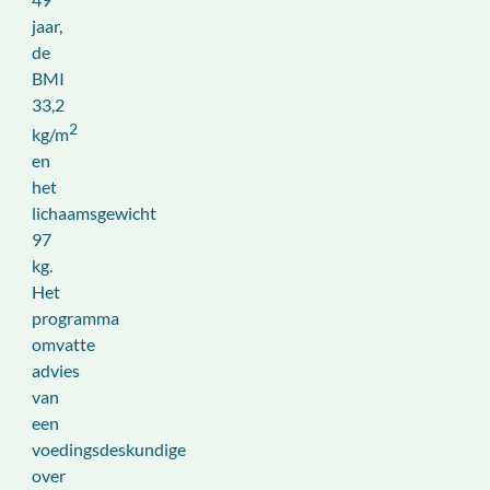
jaar,
de
BMI
33,2
2
kg/m
en
het
lichaamsgewicht
97
kg.
Het
programma
omvatte
advies
van
een
voedingsdeskundige
over