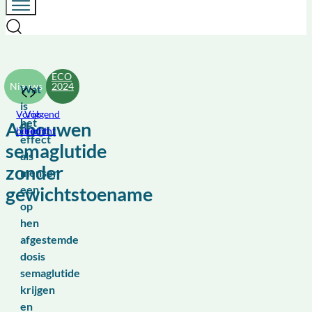
ECO
2024
Nieuws
Wat
is
Vorig
Volgend
het
Afbouwen
bericht
bericht
effect
semaglutide
als
zonder
mensen
een
gewichtstoename
op
hen
afgestemde
dosis
semaglutide
krijgen
en