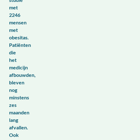
met
2246
mensen
met
obesitas.
Patiënten
die
het
medicijn
afbouwden,
bleven
nog
minstens
zes
maanden
lang
afvallen.
Ook