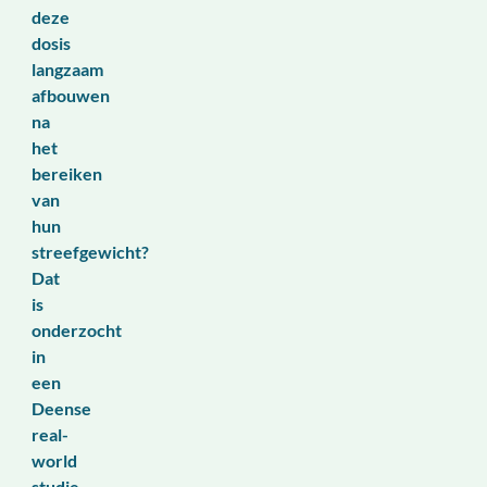
deze
dosis
langzaam
afbouwen
na
het
bereiken
van
hun
streefgewicht?
Dat
is
onderzocht
in
een
Deense
r
eal-
world
studie