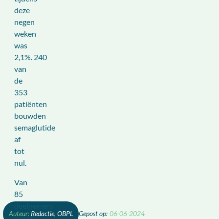
deze
negen
weken
was
2,1%. 240
van
de
353
patiënten
bouwden
semaglutide
af
tot
nul.
Van
85
deelnemers
Redactie, OBPL
06-06-2024
waren