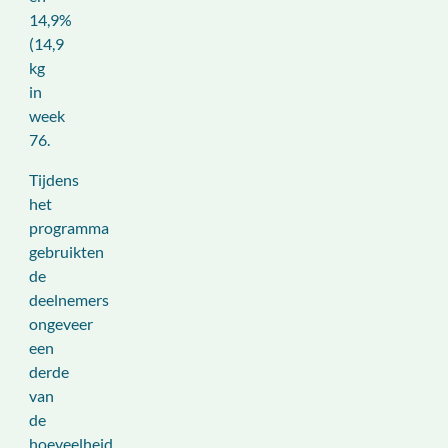
14,9%
(14,9
kg
in
week
76.
Tijdens
het
programma
gebruikten
de
deelnemers
ongeveer
een
derde
van
de
hoeveelheid