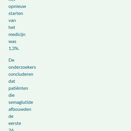
opnieuw
starten
van
het
medicijn
was
1,3%.
De
onderzoekers
concluderen
dat
patiënten
die
semaglutide
afbouwden
de
eerste
26