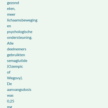
gezond
eten,
meer
lichaamsbeweging
en
psychologische
ondersteuning.
Alle
deelnemers
gebruikten
semaglutide
(Ozempic
of
Wegovy).
De
aanvangsdosis
was
0,25
mg