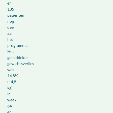
en
185
patiënten
nog
deel
aan
het
programma.
Het
gemiddelde
gewichtsverlies
was
14,8%
(14,8
kg)
in
week
64
en