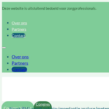
Deze website is uitsluitend bedoeld voor zorgprofessionals.
Over ons
Partners
Contact
Over ons
Partners
Contact
Congres
Congres, Nieuws
Naast BMI wordt ook bio-impedantie analyse (meten