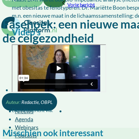
Vorig bericht
met obesitas te fenotyperen. Dr. Mariëtte Boon besp
m.n. een nieuwe maat in de lichaamssamenstelling; d
Fasehoek: een nieuwe maa
Video's
de celgezondheid
Redactie, OBPL
Home
Deel dit bericht via:
Nieuws
Agenda
Webinars
Misschien ook interessant
Podcasts