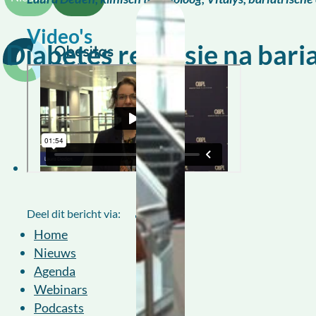
Video's
Diabetes remissie na baria
Deel dit bericht via:
Home
Nieuws
Agenda
Webinars
Podcasts