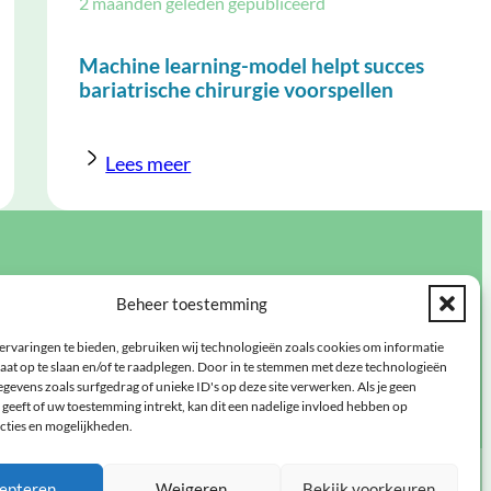
2 maanden geleden gepubliceerd
Machine learning-model helpt succes
bariatrische chirurgie voorspellen
Lees meer
op de hoogte via de
Beheer toestemming
elijkse nieuwsbrief
ervaringen te bieden, gebruiken wij technologieën zoals cookies om informatie
aat op te slaan en/of te raadplegen. Door in te stemmen met deze technologieën
 hier aan!
gevens zoals surfgedrag of unieke ID's op deze site verwerken. Als je geen
geeft of uw toestemming intrekt, kan dit een nadelige invloed hebben op
cties en mogelijkheden.
epteren
Weigeren
Bekijk voorkeuren