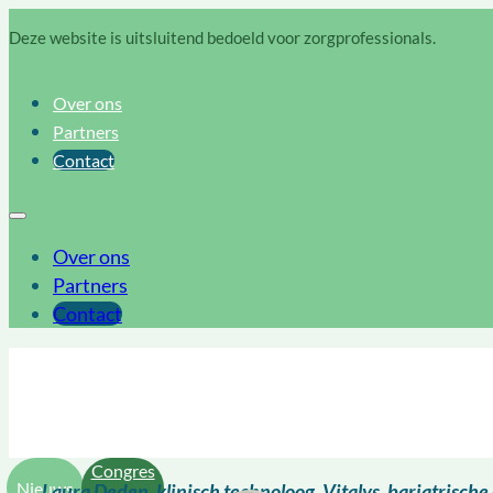
Deze website is uitsluitend bedoeld voor zorgprofessionals.
Over ons
Partners
Contact
Over ons
Partners
Contact
Congres
Nieuws
Laura Deden, klinisch technoloog, Vitalys, bariatrisch