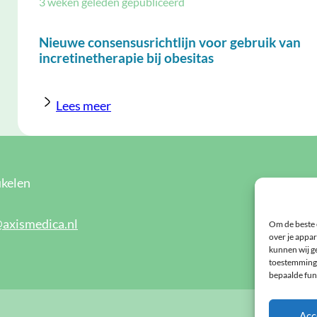
3 weken geleden gepubliceerd
Nieuwe consensusrichtlijn voor gebruik van
incretinetherapie bij obesitas
Lees meer
kelen
Blijf 
maand
@axismedica.nl
Om de beste 
over je appar
Meld u
kunnen wij ge
toestemming 
bepaalde fun
Acc