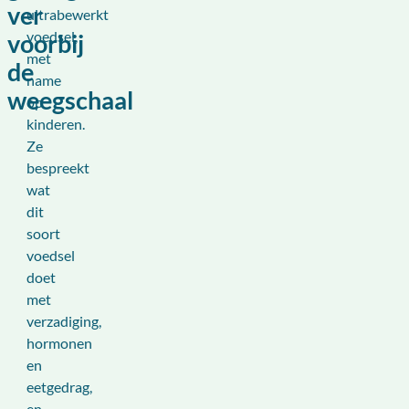
ver
ultrabewerkt
voedsel,
voorbij
met
de
name
weegschaal
op
kinderen.
Ze
bespreekt
wat
dit
soort
voedsel
doet
met
verzadiging,
hormonen
en
eetgedrag,
en