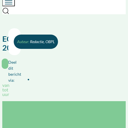
ECO
Redactie, OBPL
2020
Deel
dit
bericht
via:
van
tot
uur