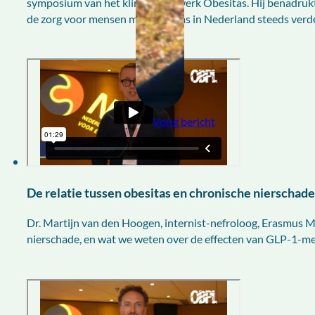
symposium van het klinisch netwerk Obesitas. Hij benadruk
de zorg voor mensen met obesitas in Nederland steeds verde
Vorig bericht
De relatie tussen obesitas en chronische nierschade
Dr. Martijn van den Hoogen, internist-nefroloog, Erasmus MC
nierschade, en wat we weten over de effecten van GLP-1-me