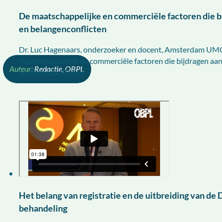
De maatschappelijke en commerciële factoren die bi
en belangenconflicten
Dr. Luc Hagenaars, onderzoeker en docent, Amsterdam UMC, 
maatschappelijke en commerciële factoren die bijdragen aan 
Redactie, OBPL
belangenconflicten.
Het belang van registratie en de uitbreiding van d
behandeling