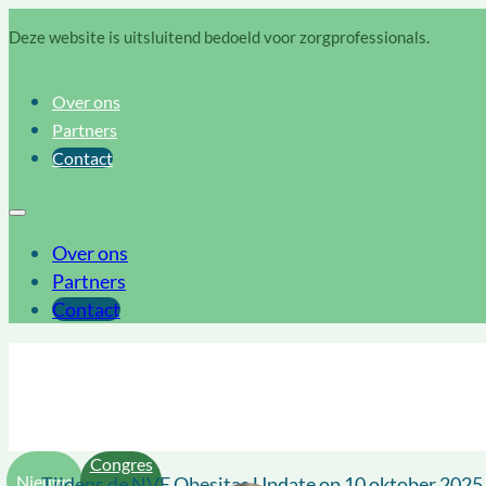
Deze website is uitsluitend bedoeld voor zorgprofessionals.
Over ons
Partners
Contact
Over ons
Partners
Contact
Congres
Nieuws
Tijdens de NVE Obesitas Update op 10 oktober 2025 