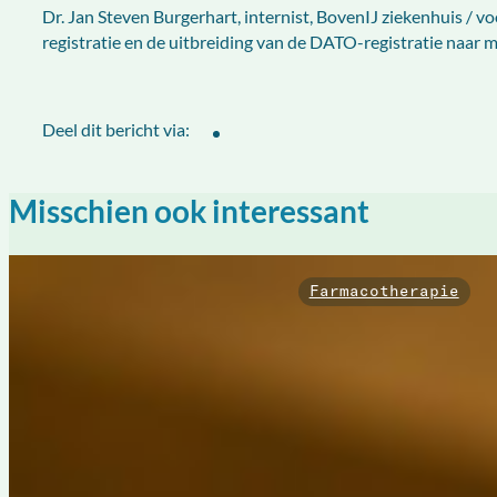
Dr. Jan Steven Burgerhart, internist, BovenIJ ziekenhuis / v
registratie en de uitbreiding van de DATO-registratie naar
Deel dit bericht via:
Misschien ook interessant
Farmacotherapie