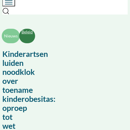
Beleid
Nieuws
Kinderartsen
luiden
noodklok
over
toename
kinderobesitas:
oproep
tot
wet