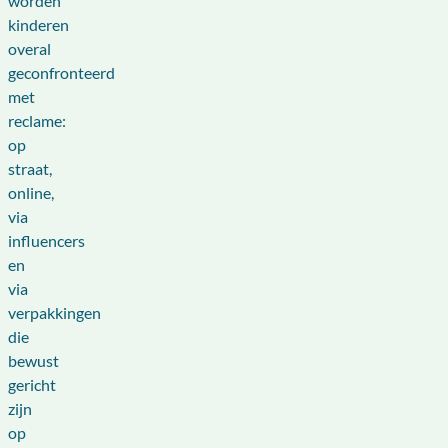
worden
kinderen
overal
geconfronteerd
met
reclame:
op
straat,
online,
via
influencers
en
via
verpakkingen
die
bewust
gericht
zijn
op