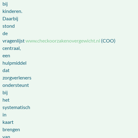
bij
kinderen.
Daarbij
stond
de
vragenlijst
www.checkoorzakenovergewicht.nl
(COO)
centraal,
een
hulpmiddel
dat
zorgverleners
ondersteunt
bij
het
systematisch
in
kaart
brengen
van