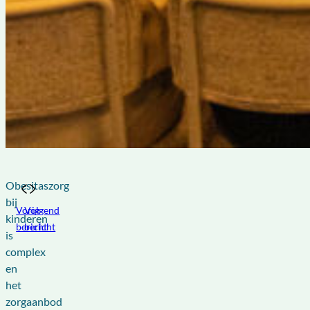
Obesitaszorg
bij
Vorig
Volgend
kinderen
bericht
bericht
is
complex
en
het
zorgaanbod