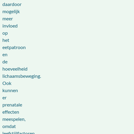
daardoor
mogelijk
meer
invloed
op
het
eetpatroon
en
de
hoeveelheid
lichaamsbeweging.
Ook
kunnen
er
prenatale
effecten
meespelen,
omdat
leefstijlfactoren