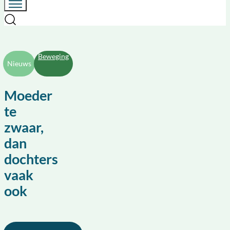
Beweging
Nieuws
Moeder
te
zwaar,
dan
dochters
vaak
ook