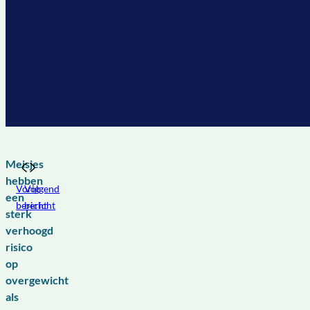
Meisjes
hebben
Vorig
Volgend
een
bericht
bericht
sterk
verhoogd
risico
op
overgewicht
als