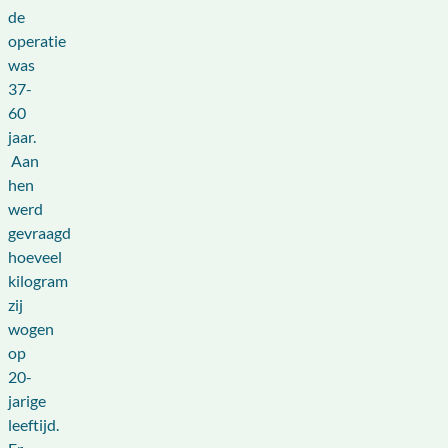
de
operatie
was
37-
60
jaar.
Aan
hen
werd
gevraagd
hoeveel
kilogram
zij
wogen
op
20-
jarige
leeftijd.