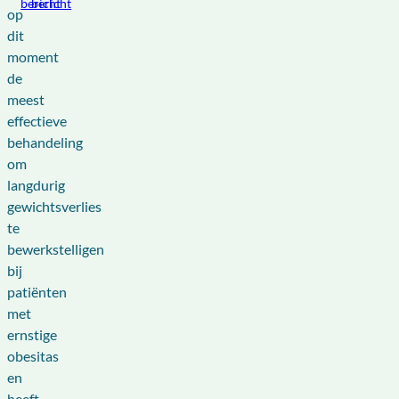
bericht
bericht
op
dit
moment
de
meest
effectieve
behandeling
om
langdurig
gewichtsverlies
te
bewerkstelligen
bij
patiënten
met
ernstige
obesitas
en
heeft