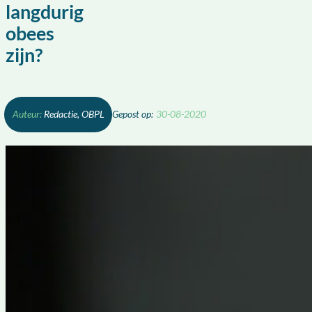
langdurig
obees
zijn?
Redactie, OBPL
30-08-2020