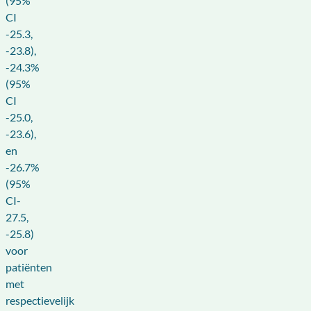
(95%
CI
-25.3,
-23.8),
-24.3%
(95%
CI
-25.0,
-23.6),
en
-26.7%
(95%
CI-
27.5,
-25.8)
voor
patiënten
met
respectievelijk