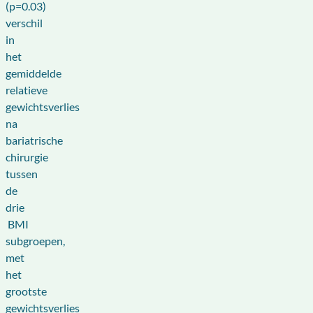
(p=0.03)
verschil
in
het
gemiddelde
relatieve
gewichtsverlies
na
bariatrische
chirurgie
tussen
de
drie
BMI
subgroepen,
met
het
grootste
gewichtsverlies