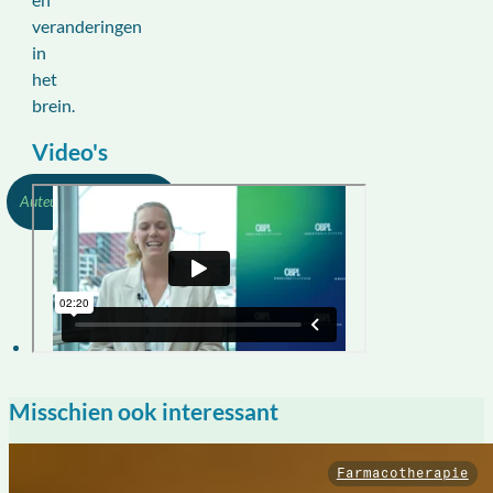
veranderingen
in
het
brein.
Video's
Redactie, OBPL
23-06-2023
Misschien ook interessant
Farmacotherapie