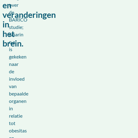
en
over
de
veranderingen
BARICO
in
studie;
het
waarin
brein.
o.a.
is
gekeken
naar
de
invloed
van
bepaalde
organen
in
relatie
tot
obesitas
en