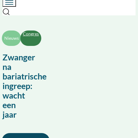
Congres
Nieuws
Zwanger
na
bariatrische
ingreep:
wacht
een
jaar