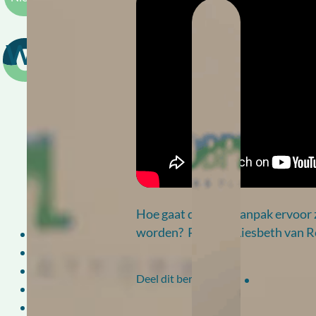
Wat houdt ketenaanpak no
Hoe gaat de ketenaanpak ervoor 
worden? Prof. Dr. Liesbeth van 
Home
Nieuws
Agenda
Deel dit bericht via:
Webinars
Podcasts