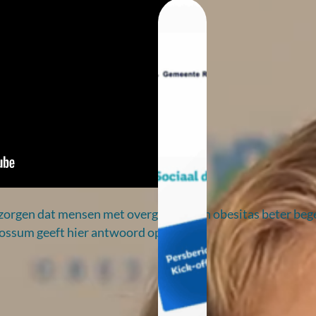
u daadwerkelijk in?
zorgen dat mensen met overgewicht en obesitas beter beg
Rossum geeft hier antwoord op.