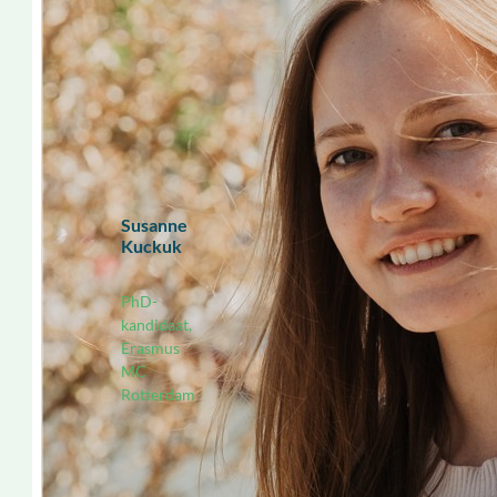
Susanne
Kuckuk
PhD-
kandidaat,
Erasmus
MC
Rotterdam