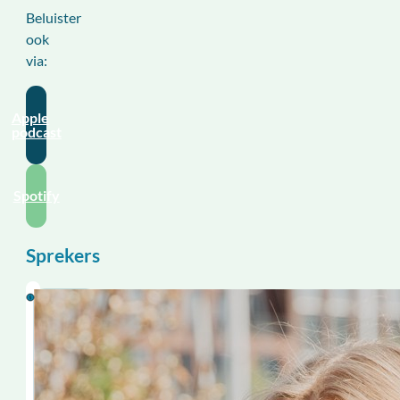
Beluister
ook
via:
Apple
podcast
Spotify
Sprekers