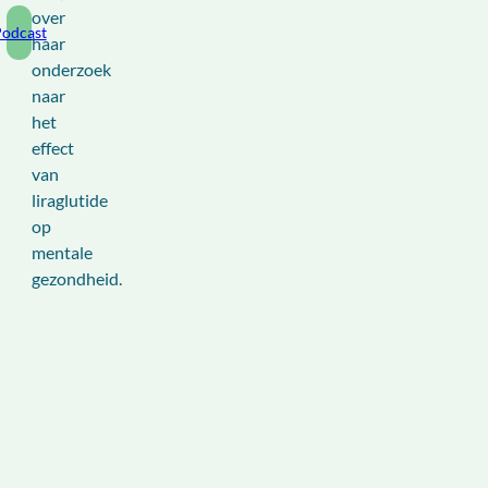
over
odcast
haar
onderzoek
naar
het
effect
van
liraglutide
op
mentale
gezondheid.