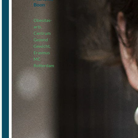
Boon
Obesitas-
arts,
Centrum
Gezond
Gewicht,
Erasmus
MC
Rotterdam