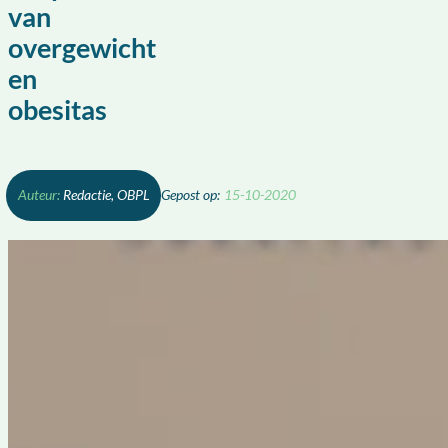
van
overgewicht
en
obesitas
Redactie, OBPL
15-10-2020