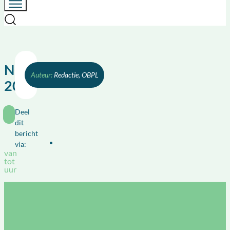
NOC
Redactie, OBPL
2025
Deel
dit
bericht
via:
van
tot
uur