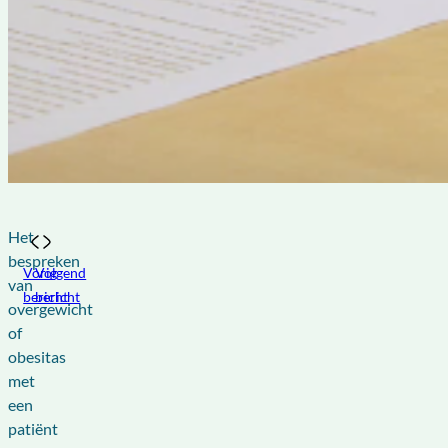
Het
bespreken
Vorig
Volgend
van
bericht
bericht
overgewicht
of
obesitas
met
een
patiënt