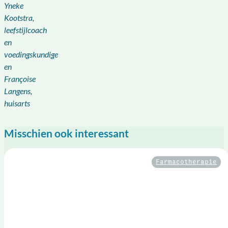
Yneke
Kootstra,
leefstijlcoach
en
voedingskundige
en
Françoise
Langens,
huisarts
Misschien ook interessant
Farmacotherapie