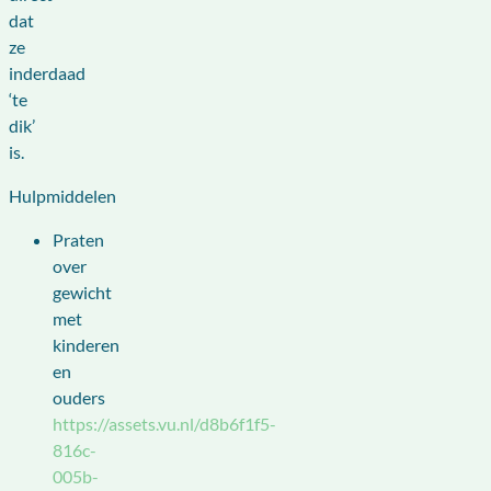
dat
ze
inderdaad
‘te
dik’
is.
Hulpmiddelen
Praten
over
gewicht
met
kinderen
en
ouders
https://assets.vu.nl/d8b6f1f5-
816c-
005b-