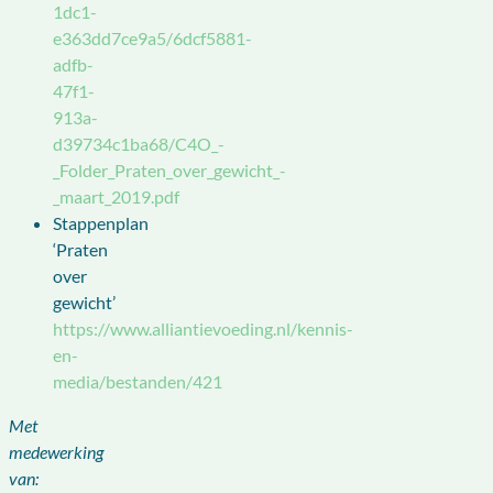
1dc1-
e363dd7ce9a5/6dcf5881-
adfb-
47f1-
913a-
d39734c1ba68/C4O_-
_Folder_Praten_over_gewicht_-
_maart_2019.pdf
Stappenplan
‘Praten
over
gewicht’
https://www.alliantievoeding.nl/kennis-
en-
media/bestanden/421
Met
medewerking
van: