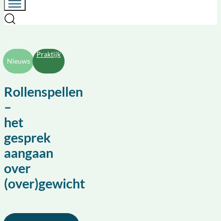
Praktijk
Nieuws
Rollenspellen
–
het
gesprek
aangaan
over
(over)gewicht