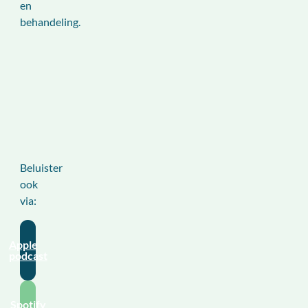
en
behandeling.
Beluister
ook
via:
Apple
podcast
Spotify