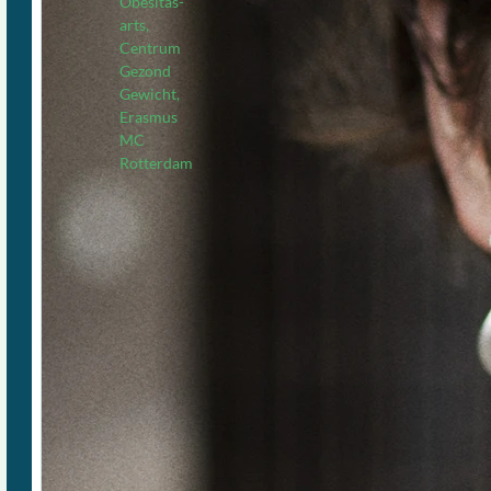
Obesitas-
arts,
Centrum
Gezond
Gewicht,
Erasmus
MC
Rotterdam