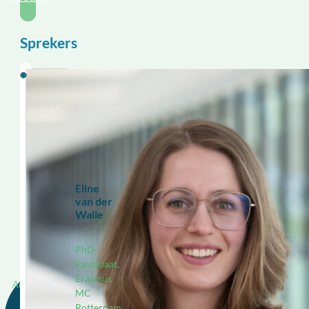
Sprekers
Eline
van der
Walle
PhD-
kandidaat,
Erasmus
Redactie, OBPL
MC
Rotterdam