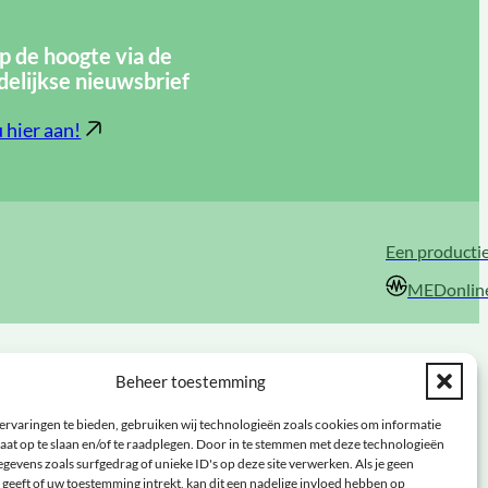
op de hoogte via de
elijkse nieuwsbrief
 hier aan!
Een producti
MEDonlin
Beheer toestemming
ervaringen te bieden, gebruiken wij technologieën zoals cookies om informatie
aat op te slaan en/of te raadplegen. Door in te stemmen met deze technologieën
gevens zoals surfgedrag of unieke ID's op deze site verwerken. Als je geen
geeft of uw toestemming intrekt, kan dit een nadelige invloed hebben op