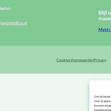
kelen
Blijf 
maand
@axismedica.nl
Meld u
Cookies
Voorwaarden
Privacy
Om de beste 
over je appar
kunnen wij ge
toestemming 