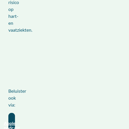
risico
op
hart-
en
vaatziekten.
Beluister
ook
via:
Apple
podcast