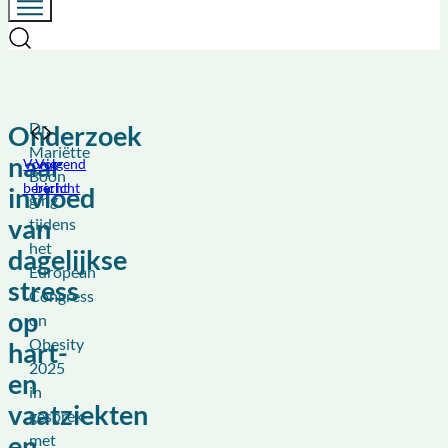
Dr.
Onderzoek
Mariëtte
naar
Vorig
Volgend
Boon
bericht
bericht
invloed
ging
van
tijdens
het
dagelijkse
European
stress
Congress
op
on
Obesity
hart-
2025
en
in
vaatziekten
gesprek
met
en