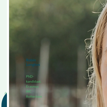
Robin
Lengton
PhD-
kandidaat,
Erasmus
MC
Redactie, OBPL
Rotterdam