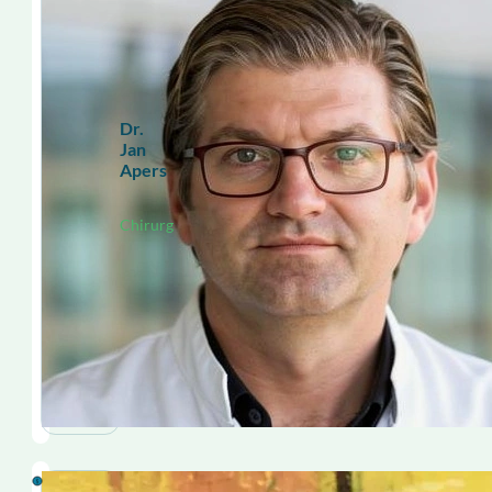
Dr.
Jan
Apers
Chirurg