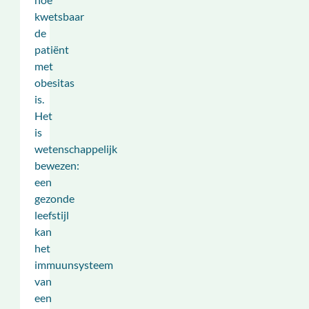
kwetsbaar
de
patiënt
met
obesitas
is.
Het
is
wetenschappelijk
bewezen:
een
gezonde
leefstijl
kan
het
immuunsysteem
van
een