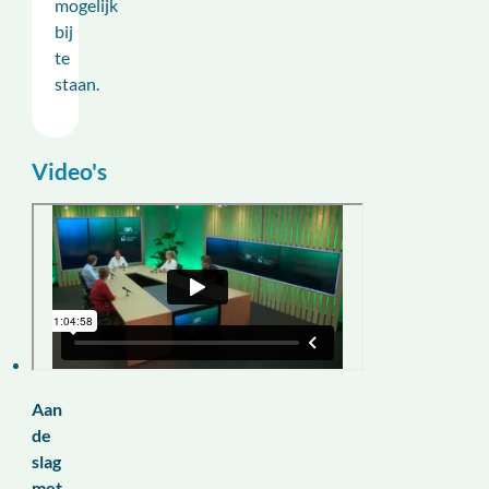
mogelijk
bij
te
staan.
Video's
Aan
de
slag
met