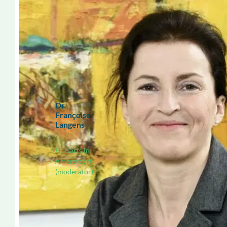
Dr.
Françoise
Langens
Huisarts in
Amersfoort
(moderator)