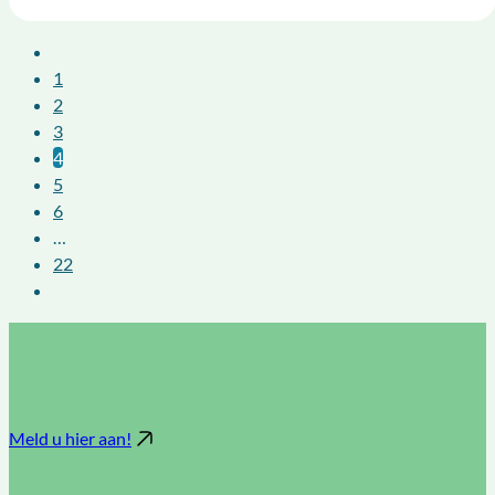
1
2
3
4
5
6
…
22
Meld u hier aan!