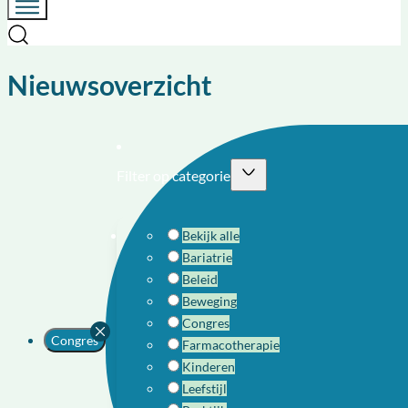
Nieuwsoverzicht
Filter op categorie
Bekijk alle
Bariatrie
Beleid
Beweging
Congres
Congres
Farmacotherapie
Kinderen
Leefstijl