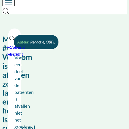
Masterclass
Redactie, OBPL
#4:
Vorig
Volgend
bericht
bericht
Waarom
Voor
is
een
deel
afvallen
van
zo
de
lastig
patiënten
is
en
afvallen
hoe
niet
is
het
grootste
succesvol