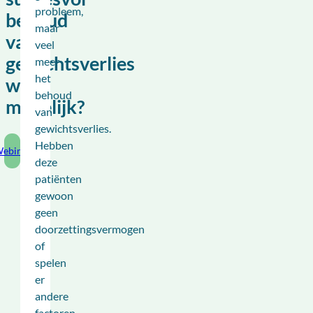
probleem,
behoud
maar
van
veel
gewichtsverlies
meer
het
wél
behoud
mogelijk?
van
gewichtsverlies.
Hebben
ebinar
deze
patiënten
gewoon
geen
doorzettingsvermogen
of
spelen
er
andere
factoren