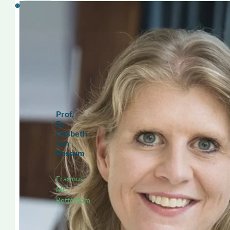
Prof.
Dr.
Liesbeth
van
Rossum
Erasmus
MC
Rotterdam