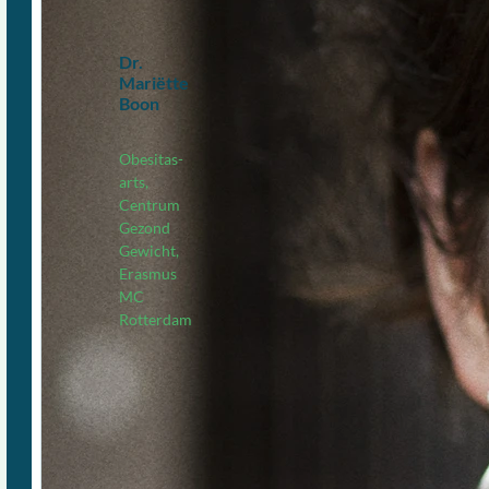
Dr.
Mariëtte
Boon
Obesitas-
arts,
Centrum
Gezond
Gewicht,
Erasmus
MC
Rotterdam