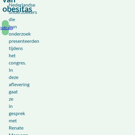
Nederlandse
obesitas
onderzoekers
die
hun
odcast
onderzoek
presenteerden
tijdens
het
congres.
In
deze
aflevering
gaat
ze
in
gesprek
met
Renate
Meeusen,