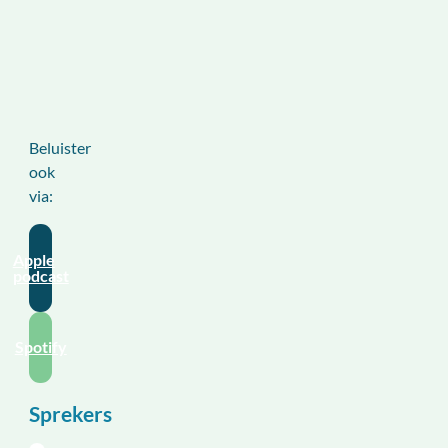
Beluister
ook
via:
Apple
podcast
Spotify
Sprekers