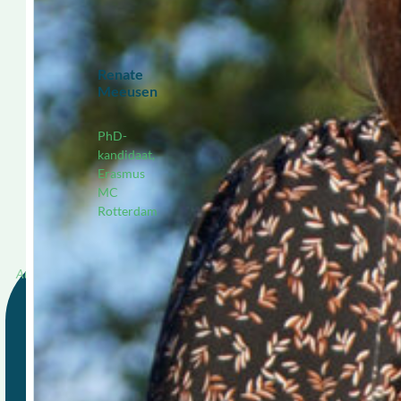
Renate
Meeusen
PhD-
kandidaat,
Erasmus
MC
Rotterdam
Redactie, OBPL