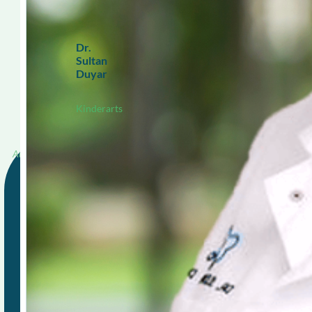
Dr.
Sultan
Duyar
Kinderarts
Redactie, OBPL