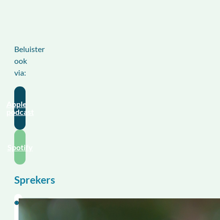
Beluister
ook
via:
Apple
podcast
Spotify
Sprekers