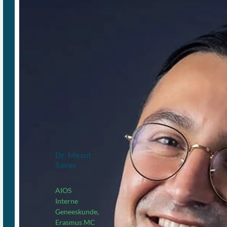
Dr. Mesut
Savas
AIOS
Interne
Geneeskunde,
Erasmus MC