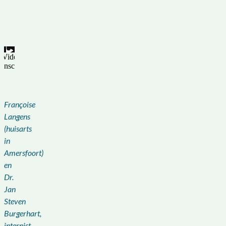
Françoise
Langens
(huisarts
in
Amersfoort)
en
Dr.
Jan
Steven
Burgerhart,
internist-