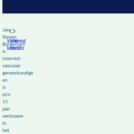
Jan
Steven
Vorig
Volgend
Burgerhart
bericht
bericht
is
internist-
vasculair
geneeskundige
en
is
zo’n
15
jaar
werkzaam
in
het