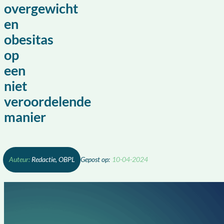
overgewicht
en
obesitas
op
een
niet
veroordelende
manier
Redactie, OBPL
10-04-2024