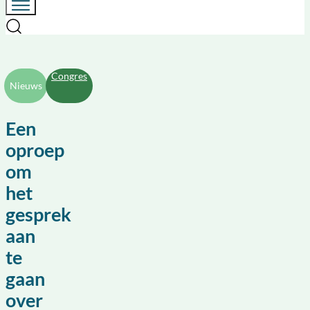
Congres
Nieuws
Een
oproep
om
het
gesprek
aan
te
gaan
over