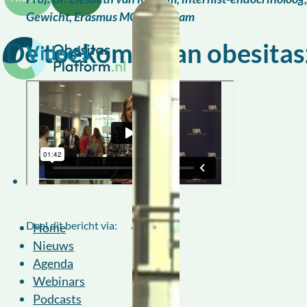
Gewicht, Erasmus MC Rotterdam
De toekomst van obesitas
Video's
Deel dit bericht via:
Home
Nieuws
Agenda
Webinars
Podcasts