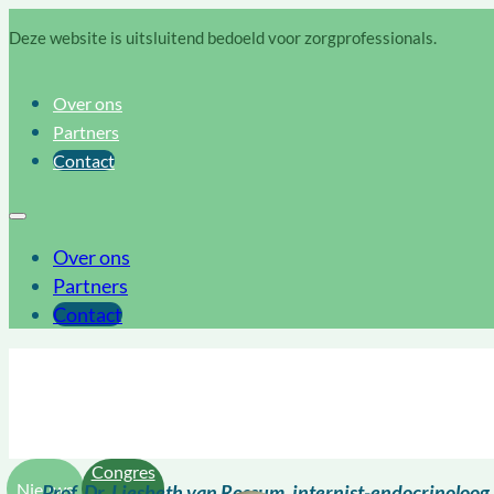
Deze website is uitsluitend bedoeld voor zorgprofessionals.
Over ons
Partners
Contact
Over ons
Partners
Contact
Congres
Nieuws
Prof. Dr. Liesbeth van Rossum, internist-endocrinoloo