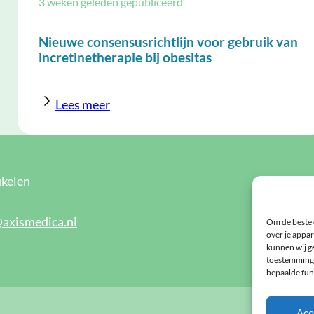
3 weken geleden gepubliceerd
Nieuwe consensusrichtlijn voor gebruik van
incretinetherapie bij obesitas
Lees meer
kelen
Blijf 
maand
@axismedica.nl
Om de beste 
over je appar
Meld u
kunnen wij ge
toestemming 
bepaalde fun
Acc