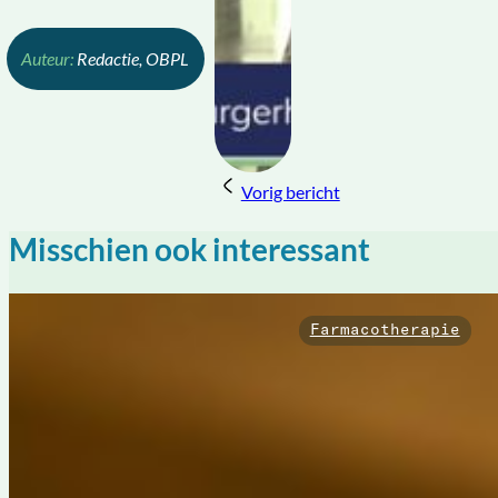
Redactie, OBPL
Vorig bericht
Misschien ook interessant
Farmacotherapie