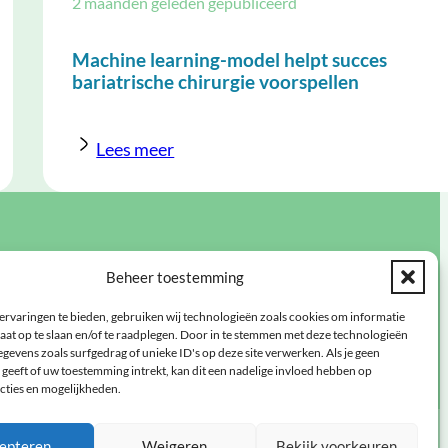
2 maanden geleden gepubliceerd
Machine learning-model helpt succes
bariatrische chirurgie voorspellen
Lees meer
op de hoogte via de
Beheer toestemming
elijkse nieuwsbrief
ervaringen te bieden, gebruiken wij technologieën zoals cookies om informatie
aat op te slaan en/of te raadplegen. Door in te stemmen met deze technologieën
 hier aan!
gevens zoals surfgedrag of unieke ID's op deze site verwerken. Als je geen
geeft of uw toestemming intrekt, kan dit een nadelige invloed hebben op
cties en mogelijkheden.
epteren
Weigeren
Bekijk voorkeuren