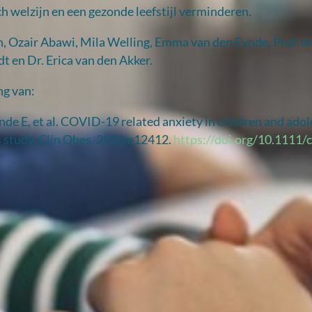
h welzijn en een gezonde leefstijl verminderen.
n, Ozair Abawi, Mila Welling, Emma van den Eynde, Prof. dr
t en Dr. Erica van den Akker.
ng van:
de E, et al. COVID-19 related anxiety in children and ado
 study. Clin Obes. 2020;e12412.
https://doi.org/10.1111/