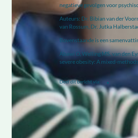
negatieve gevolgen voor psychisc
Auteurs: Dr. Bibian van der Voor
van Rossum, Dr. Jutka Halberstad
Bovenstaande is een samenvatti
Abawi O, Welling MS, van den Eyn
severe obesity: A mixed-methods
Deel dit bericht via: