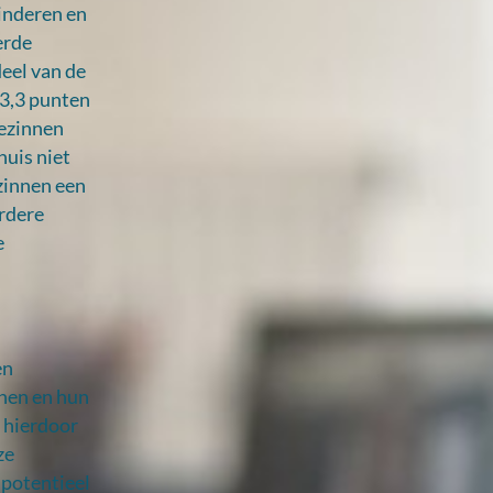
inderen en
erde
deel van de
-3,3 punten
gezinnen
huis niet
zinnen een
erdere
e
en
 hen en hun
n hierdoor
ze
 potentieel