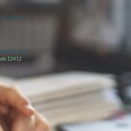
. Liesbeth
lescents with
cob.12412