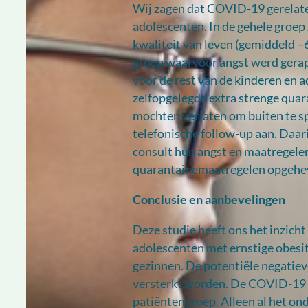
Wij zagen dat COVID-19 gerelate
adolescenten. In de gehele groep 
kwaliteit van leven (gemiddeld −6
groep waarvoor angst werd gerap
voor de rest van de kinderen en 
zelfopgelegde extra strenge quar
mochten verlaten om buiten te 
telefonische follow-up aan. Daar
consult hun angst en maatregelen
quarantainemaatregelen opgehe
Conclusie en aanbevelingen
Deze studie heeft ons het inzicht
adolescenten met ernstige obesi
gezinnen. De potentiële negatiev
versterkt worden. De COVID-19 
patiëntengroep. Alleen al het on