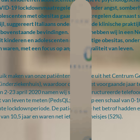
OVID-19 lockdownmaatregelen, waaronder angst, somber
dolescenten met obesitas gaan de maatregelen daarnaast
gst bij kinderen en
jl, suggereert Italiaans onderzoek. In de klinische praktij
j bovenstaande bevindingen. Daarom hebben wij in een 
 obesitas: resultaten
t kinderen en adolescenten met ernstige obesitas, onde
 waren, met een focus op angst en kwaliteit van leven.
e
uik maken van onze patiëntenpopulatie uit het Centrum 
derziekenhuis), waardoor data uit het voorgaande jaar te
2-23 april 2020 namen wij semi-gestructureerde telefoo
t van leven te meten (PedsQL; scores op een schaal van 0-10
nte lockdownperiode. De patiënten die het betrof hadden e
 van 10,5 jaar en waren net iets vaker meisjes (52%).