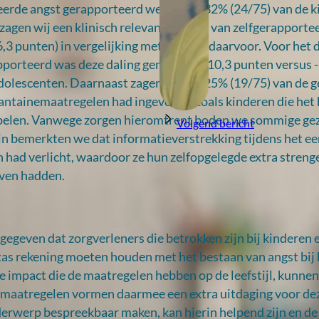
erde angst gerapporteerd werd voor 32% (24/75) van de k
zagen wij een klinisch relevante daling van zelfgerapporte
,3 punten) in vergelijking met het jaar daarvoor. Voor het 
porteerd was deze daling gemiddeld -10,3 punten versus 
adolescenten. Daarnaast zagen we dat 25% (19/75) van de 
antainemaatregelen had ingevoerd, zoals kinderen die het 
spelen. Vanwege zorgen hieromtrent boden we sommige ge
Volgend bericht
in bemerkten we dat informatieverstrekking tijdens het e
 had verlicht, waardoor ze hun zelfopgelegde extra streng
ven hadden.
 gegeven dat zorgverleners die betrokken zijn bij kinderen 
tas rekening moeten houden met het bestaan van angst bij
e impact die de maatregelen hebben op de leefstijl, kunne
maatregelen vormen daarmee een extra uitdaging voor de
derwerp bespreekbaar maken, kan hierin helpend zijn en de