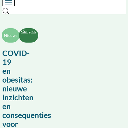
Congres
Nieuws
COVID-
19
en
obesitas:
nieuwe
inzichten
en
consequenties
voor