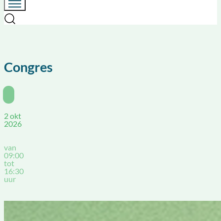
Congres
2 okt
2026
van
09:00
tot
16:30
uur