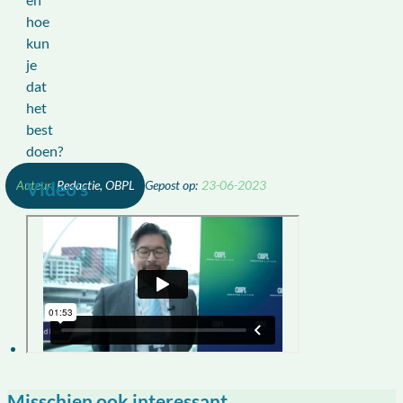
hoe
kun
je
dat
het
best
doen?
Redactie, OBPL
Video's
23-06-2023
Misschien ook interessant