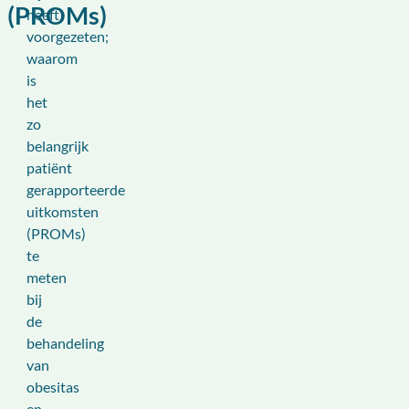
(PROMs)
heeft
voorgezeten;
waarom
is
het
zo
belangrijk
patiënt
gerapporteerde
uitkomsten
(PROMs)
te
meten
bij
de
behandeling
van
obesitas
en