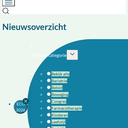
Nieuwsoverzicht
Filter op categorie
Bekijk alle
Bariatrie
Beleid
Beweging
Congres
ECO
Farmacotherapie
2026
Kinderen
Leefstijl