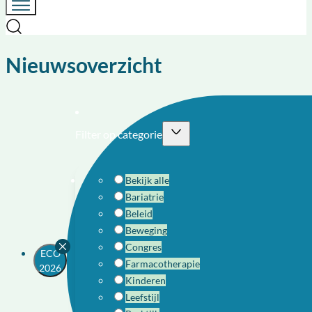
Nieuwsoverzicht
Filter op categorie
Bekijk alle
Bariatrie
Beleid
Beweging
Congres
ECO
Farmacotherapie
2026
Kinderen
Leefstijl