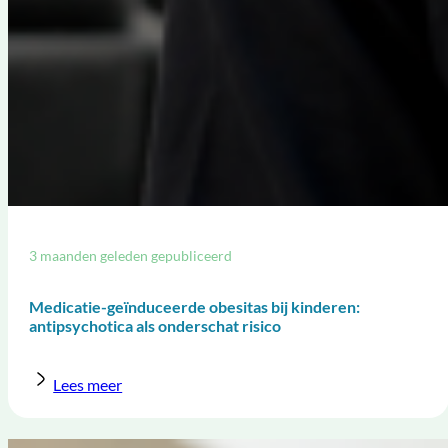
3 maanden geleden gepubliceerd
Medicatie-geïnduceerde obesitas bij kinderen:
antipsychotica als onderschat risico
Lees meer